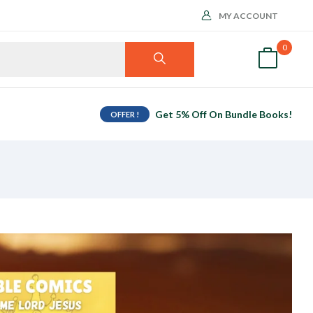
MY ACCOUNT
0
Get 5% Off On Bundle Books!
OFFER !