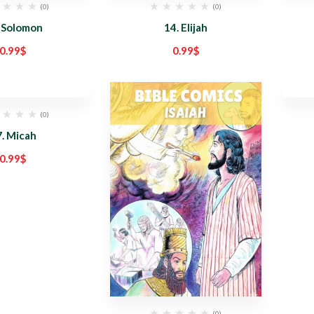
(0)
(0)
 Solomon
14. Elijah
0.99
$
0.99
$
(0)
7. Micah
0.99
$
(0)