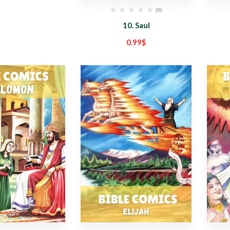
(0)
10. Saul
0.99
$