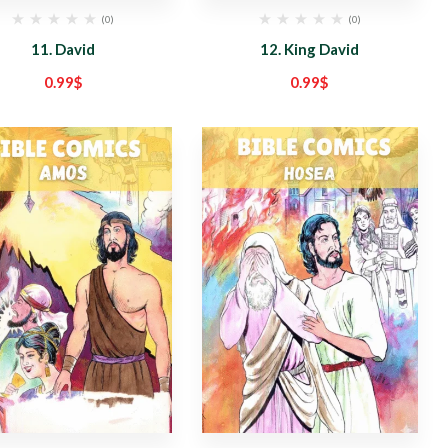
(0)
(0)
11. David
12. King David
0.99
$
0.99
$