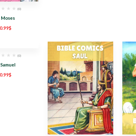
(0)
. Moses
0.99
$
(0)
. Samuel
0.99
$