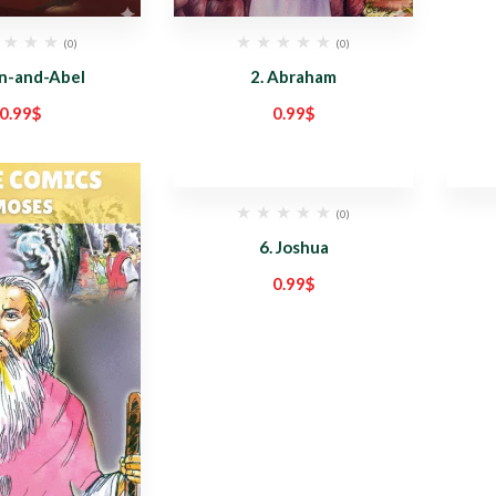
(0)
(0)
in-and-Abel
2. Abraham
0.99
$
0.99
$
(0)
6. Joshua
0.99
$