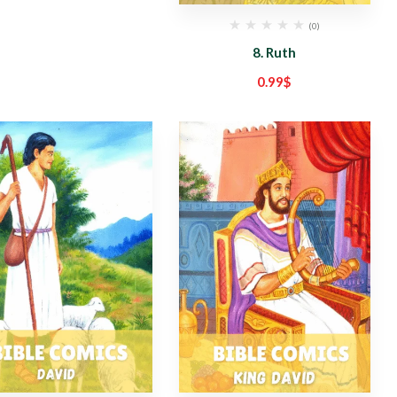
(0)
8. Ruth
0.99
$