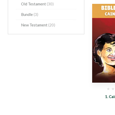
Old Testament
(30)
Bundle
(3)
(0)
n
New Testament
(20)
(0)
5. Moses
1. Ca
0.99
$