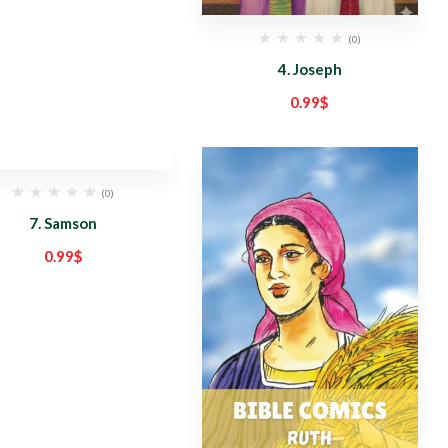
(0)
4. Joseph
0.99
$
(0)
7. Samson
0.99
$