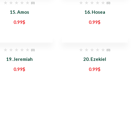
(0)
(0)
15. Amos
16. Hosea
0.99
$
0.99
$
(0)
(0)
19. Jeremiah
20. Ezekiel
0.99
$
0.99
$