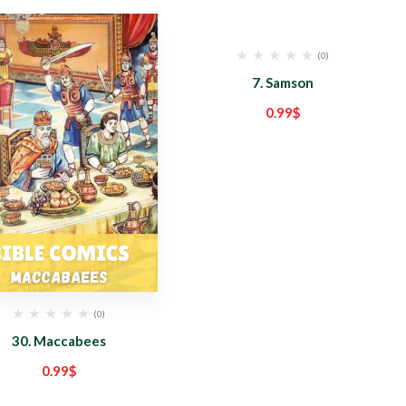
(0)
7. Samson
0.99
$
(0)
30. Maccabees
0.99
$